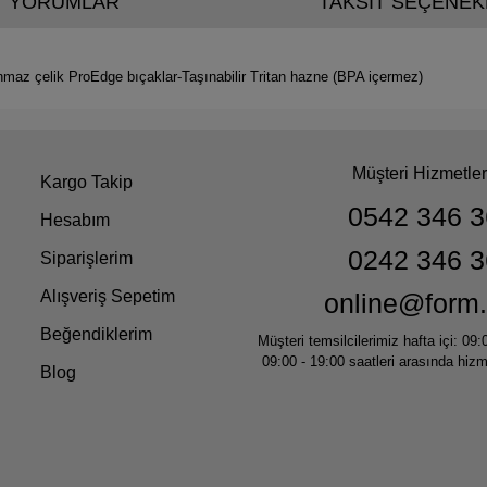
YORUMLAR
TAKSİT SEÇENEK
maz çelik ProEdge bıçaklar-Taşınabilir Tritan hazne (BPA içermez)
Müşteri Hizmetler
Kargo Takip
0542 346 3
Hesabım
0242 346 3
Siparişlerim
Alışveriş Sepetim
online@form.
Beğendiklerim
Müşteri temsilcilerimiz hafta içi: 09:
09:00 - 19:00 saatleri arasında hiz
Blog