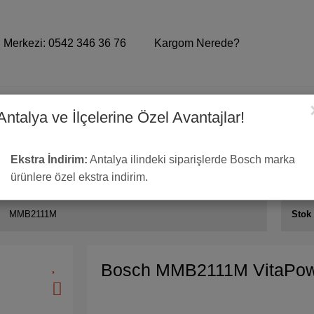
 Merkezi: 0542 346 36 76
Kargom Nerede?
Antalya ve İlçelerine Özel Avantajlar!
Ekstra İndirim:
Antalya ilindeki siparişlerde Bosch marka
aPower Serie 2 450 W Blender
ürünlere özel ekstra indirim.
MMB2111M
Stok
Bosch MMB2111M VitaPowe