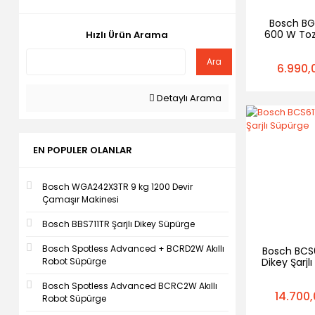
Bosch BG
600 W Toz
Hızlı Ürün Arama
Süpü
Ara
6.990,
Detaylı Arama
EN POPULER OLANLAR
Bosch WGA242X3TR 9 kg 1200 Devir
Çamaşır Makinesi
Bosch BBS711TR Şarjlı Dikey Süpürge
Bosch Spotless Advanced + BCRD2W Akıllı
Bosch BCS6
Dikey Şarjl
Robot Süpürge
Bosch Spotless Advanced BCRC2W Akıllı
14.700,
Robot Süpürge