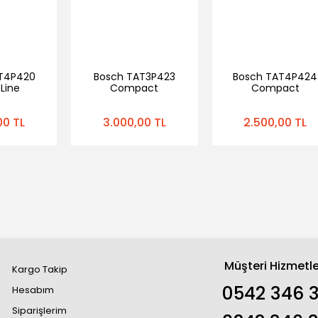
T4P420
Bosch TAT3P423
Bosch TAT4P424
Line
Compact
Compact
 Ekmek
DesignLine Ekmek
DesignLine Ekme
Makinesi
Kızartma Makinesi
Kızartma Makines
00 TL
3.000,00 TL
2.500,00 TL
Müşteri Hizmetle
Kargo Takip
0542 346 
Hesabım
Siparişlerim