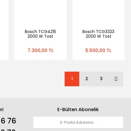
Bosch TCG4215
Bosch TCG3323
2000 W Tost
2000 W Tost
k
Makinesi
Makinesi
i
7.300,00 TL
5.500,00 TL
1
2
3
ri
E-Bülten Abonelik
36 76