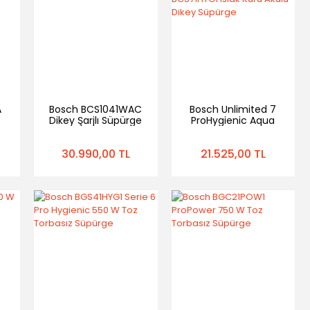
A
Bosch BCS1041WAC
Bosch Unlimited 7
Dikey Şarjlı Süpürge
ProHygienic Aqua
Seri 10.
BCS71HYG1 Islak
Kuru Akülü Dikey
30.990,00 TL
21.525,00 TL
Süpürge