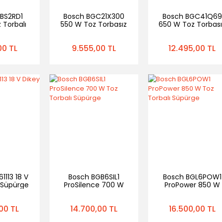
BS2RD1
Bosch BGC21X300
Bosch BGC41Q69
 Torbalı
550 W Toz Torbasız
650 W Toz Torbası
rge
Süpürge
Süpürge
00 TL
9.555,00 TL
12.495,00 TL
1113 18 V
Bosch BGB6SIL1
Bosch BGL6POW1
ı Süpürge
ProSilence 700 W
ProPower 850 W
Toz Torbalı Süpürge
Toz Torbalı Süpür
00 TL
14.700,00 TL
16.500,00 TL