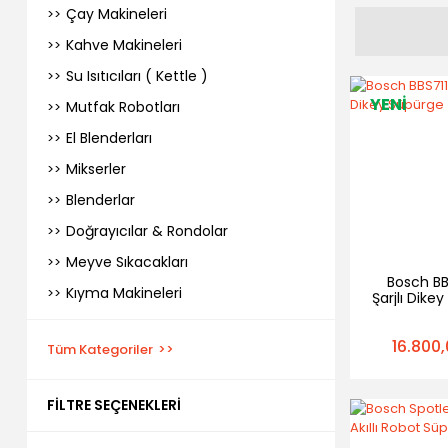
Çay Makineleri
Kahve Makineleri
Su Isıtıcıları ( Kettle )
YENİ
Mutfak Robotları
El Blenderları
Mikserler
Blenderlar
Doğrayıcılar & Rondolar
Meyve Sıkacakları
Bosch BB
Kıyma Makineleri
Şarjlı Dike
16.800,
Tüm Kategoriler
FILTRE SEÇENEKLERI