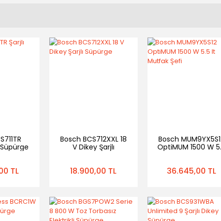
S711TR
Bosch BCS712XXL 18
Bosch MUM9YX5S1
y Süpürge
V Dikey Şarjlı
OptiMUM 1500 W 5
Süpürge
lt Mutfak Şefi
00 TL
18.900,00 TL
36.645,00 TL