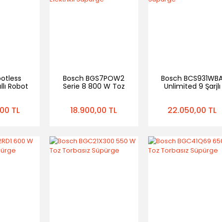
otless
Bosch BGS7POW2
Bosch BCS931WB
llı Robot
Serie 8 800 W Toz
Unlimited 9 Şarjlı
rge
Torbasız Elektrikli
Dikey Süpürge
Süpürge
00 TL
18.900,00 TL
22.050,00 TL