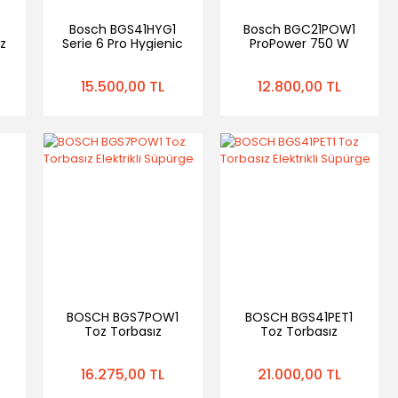
Bosch BGS41HYG1
Bosch BGC21POW1
z
Serie 6 Pro Hygienic
ProPower 750 W
550 W Toz Torbasız
Toz Torbasız
Süpürge
Süpürge
15.500,00 TL
12.800,00 TL
BOSCH BGS7POW1
BOSCH BGS41PET1
Toz Torbasız
Toz Torbasız
ge
Elektrikli Süpürge
Elektrikli Süpürge
16.275,00 TL
21.000,00 TL