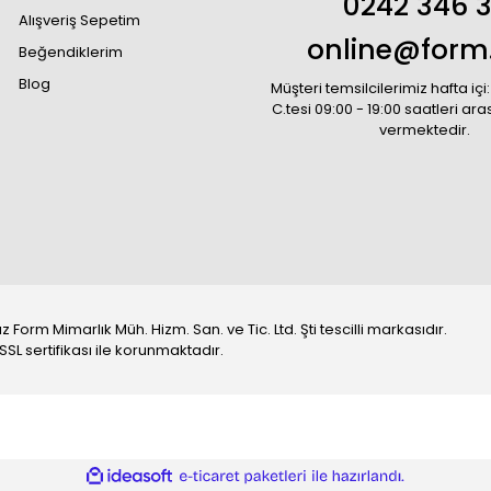
0242 346 
Alışveriş Sepetim
online@form
Beğendiklerim
Blog
Müşteri temsilcilerimiz hafta içi:
C.tesi 09:00 - 19:00 saatleri ar
vermektedir.
m Mimarlık Müh. Hizm. San. ve Tic. Ltd. Şti tescilli markasıdır.
 SSL sertifikası ile korunmaktadır.
ile
ideasoft
e-