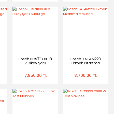
Bosch BCS711XXL 18
Bosch TAT4M223
V Dikey Şarjlı
Ekmek Kızartma
e
Süpürge
Makinesi
17.850,00 TL
3.700,00 TL