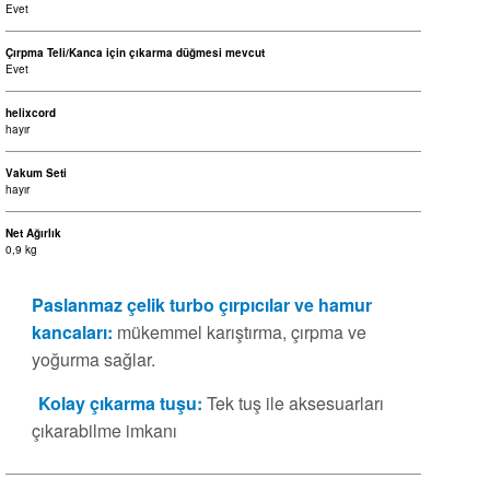
Evet
Çırpma Teli/Kanca için çıkarma düğmesi mevcut
Evet
helixcord
hayır
Vakum Seti
hayır
Net Ağırlık
0,9 kg
Paslanmaz çelik turbo çırpıcılar ve hamur
kancaları:
mükemmel karıştırma, çırpma ve
yoğurma sağlar.
Kolay çıkarma tuşu:
Tek tuş ile aksesuarları
çıkarabilme imkanı