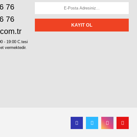
6 76
6 76
KAYIT OL
com.tr
00 - 19:00 C.tesi
met vermektedir.