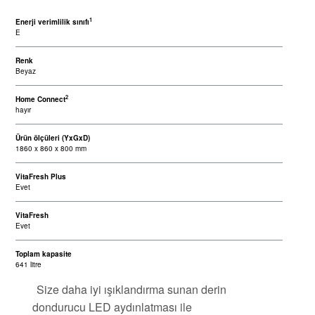
1
Enerji verimlilik sınıfı
E
Renk
Beyaz
2
Home Connect
hayır
Ürün ölçüleri (YxGxD)
1860 x 860 x 800 mm
VitaFresh Plus
Evet
VitaFresh
Evet
Toplam kapasite
641 litre
Size daha iyi ışıklandırma sunan derin
dondurucu LED aydınlatması ile