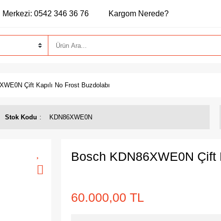
 Merkezi: 0542 346 36 76
Kargom Nerede?
WE0N Çift Kapılı No Frost Buzdolabı
Stok Kodu
KDN86XWE0N
Bosch KDN86XWE0N Çift Ka
60.000,00 TL