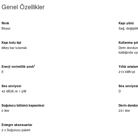
Genel Özellikler
Renk
Kapı yönü
Beyaz
Sağ, değiştiril
Kapı kolu tipi
Kullanma şek
dikey bar tutamak
Derin donduru
kaldığında uya
1
Enerji verimlilik sınıfı
Yıllık ortala
E
210 kWh/yıl
Ses seviyesi
Ses seviyesi 
42 dB(A) re 1 pW
D
Soğutucu bölümü kapasitesi
Derin dondu
0 litre
231 litre
Entegre aksesuarlar
2 x Soğutucu paketi