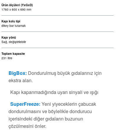
Ürün ölçüleri (YxGxD)
1760 x 600 x 690 mm
Kapı kolu tipi
dikey bar tutamak
Kapı yönü
Sağ, değiştirilebilir
Toplam kapasite
231 litre
BigBox:
Dondurulmuş büyük gıdalarınız için
ekstra alan.
Kapı kapanmadığında uyarı sinyali ve ışığı
SuperFreeze:
Yeni yiyeceklerin çabucak
dondurulmasını ve böylelikle dondurucu
içerisindeki diğer gıdaların buzunun
çözülmesini önler.