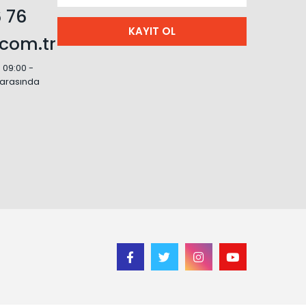
 76
KAYIT OL
com.tr
: 09:00 -
i arasında