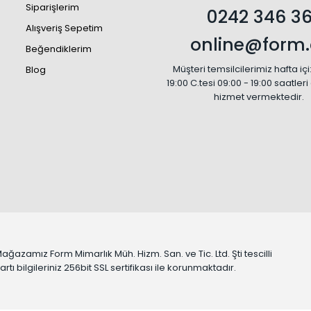
Siparişlerim
0242 346 36
Alışveriş Sepetim
online@form.
Beğendiklerim
Müşteri temsilcilerimiz hafta içi
Blog
19:00 C.tesi 09:00 - 19:00 saatler
hizmet vermektedir.
zamız Form Mimarlık Müh. Hizm. San. ve Tic. Ltd. Şti tescilli
tı bilgileriniz 256bit SSL sertifikası ile korunmaktadır.