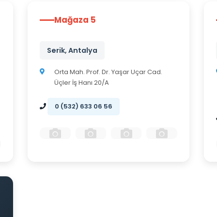
Mağaza 5
Serik, Antalya
Orta Mah. Prof. Dr. Yaşar Uçar Cad.
Üçler İş Hanı 20/A
0 (532) 633 06 56