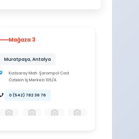
Mağaza 3
Muratpaşa, Antalya
Kızılsaray Mah. Şarampol Cad.
Öztekin İş Merkezi 105/A
0 (542) 782 36 76