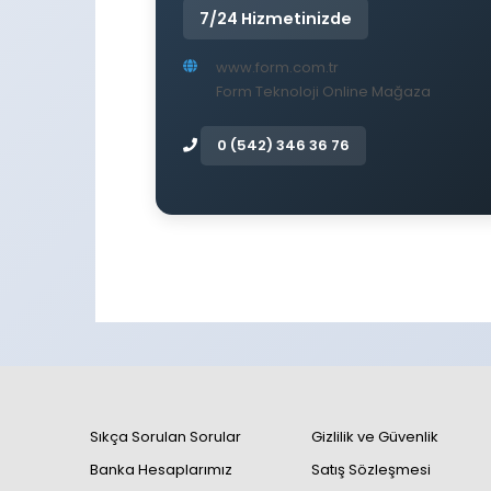
7/24 Hizmetinizde
www.form.com.tr
Form Teknoloji Online Mağaza
0 (542) 346 36 76
Sıkça Sorulan Sorular
Gizlilik ve Güvenlik
Banka Hesaplarımız
Satış Sözleşmesi